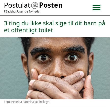
Postulat
Posten
Pålideligt
Usande
Nyheder
3 ting du ikke skal sige til dit barn på
et offentligt toilet
Foto: Pexels/Ekaterina Belinskaya