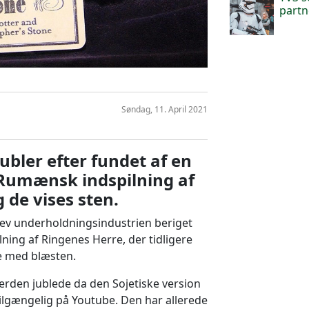
partn
Søndag, 11. April 2021
ubler efter fundet af en
Rumænsk indspilning af
 de vises sten.
lev underholdningsindustrien beriget
lning af Ringenes Herre, der tidligere
e med blæsten.
verden jublede da den Sojetiske version
 tilgængelig på Youtube. Den har allerede