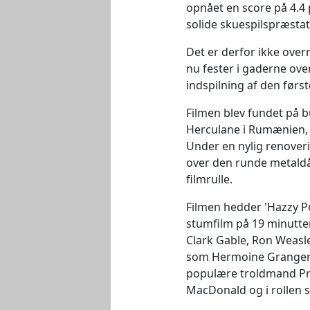
opnået en score på 4.4
solide skuespilspræstat
Det er derfor ikke over
nu fester i gaderne ov
indspilning af den førs
Filmen blev fundet på b
Herculane i Rumænien, h
Under en nylig renove
over den runde metaldås
filmrulle.
Filmen hedder 'Hazzy Poz
stumfilm på 19 minutter
Clark Gable, Ron Weasle
som Hermoine Granger 
populære troldmand Pr
MacDonald og i rollen 