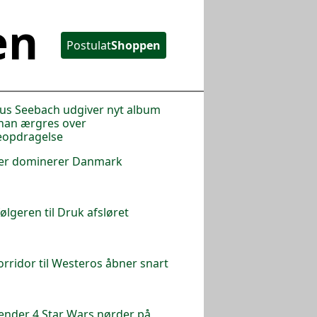
en
Postulat
Shoppen
s Seebach udgiver nyt album
han ærgres over
eopdragelse
er dominerer Danmark
følgeren til Druk afsløret
orridor til Westeros åbner snart
ender 4 Star Wars nørder på