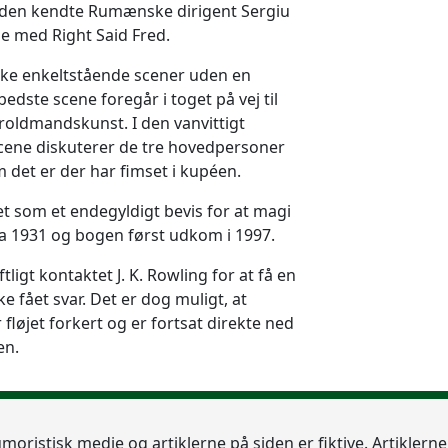
 den kendte Rumænske dirigent Sergiu
e med Right Said Fred.
kke enkeltstående scener uden en
edste scene foregår i toget på vej til
roldmandskunst. I den vanvittigt
scene diskuterer de tre hovedpersoner
 det er der har fimset i kupéen.
et som et endegyldigt bevis for at magi
fra 1931 og bogen først udkom i 1997.
tligt kontaktet J. K. Rowling for at få en
 fået svar. Det er dog muligt, at
fløjet forkert og er fortsat direkte ned
en.
umoristisk medie og artiklerne på siden er fiktive. Artiklern