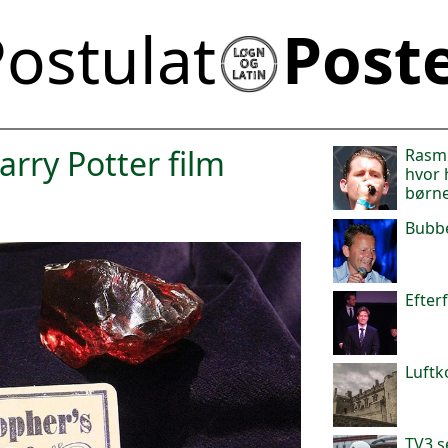
ostulat
Post
rry Potter film
Rasmu
hvor 
børn
Bubb
Efter
Luftk
TV3 s