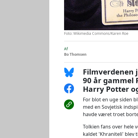
Foto: Wikimedia Commons/Karen Roe
Af
Bo Thomsen
Filmverdenen j
90 år gammel 
Harry Potter og
For blot en uge siden b
med en Sovjetisk indspi
havde været troet bort
Tolkien fans over hele 
kaldet 'Khraniteli' blev