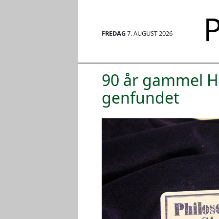
P
FREDAG
7. AUGUST 2026
90 år gammel Ha
genfundet