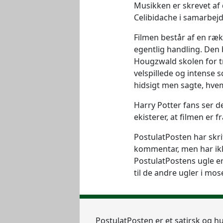
Musikken er skrevet af
Celibidache i samarbejd
Filmen består af en ræ
egentlig handling. Den b
Hougzwald skolen for t
velspillede og intense 
hidsigt men sagte, hvem
Harry Potter fans ser d
ekisterer, at filmen er 
PostulatPosten har skrif
kommentar, men har ikke
PostulatPostens ugle er 
til de andre ugler i mos
Postulat
Posten
er et satirsk og h