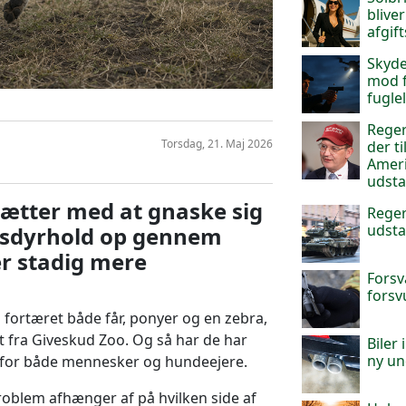
blive
afgif
Skyde
mod f
fuglel
Reger
Torsdag, 21. Maj 2026
der t
Ameri
udsta
tsætter med at gnaske sig
Reger
udsta
sdyrhold op gennem
er stadig mere
Forsv
forsv
fortæret både får, ponyer og en zebra,
 fra Giveskud Zoo. Og så har de har
Biler
ny un
rfor både mennesker og hundeejere.
roblem afhænger af på hvilken side af