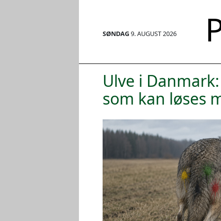
P
SØNDAG
9. AUGUST 2026
Ulve i Danmark:
som kan løses 