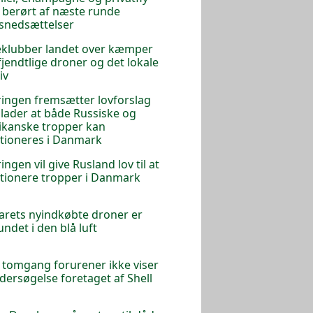
r berørt af næste runde
tsnedsættelser
klubber landet over kæmper
jendtlige droner og det lokale
iv
ingen fremsætter lovforslag
illader at både Russiske og
kanske tropper kan
tioneres i Danmark
ingen vil give Rusland lov til at
tionere tropper i Danmark
arets nyindkøbte droner er
undet i den blå luft
 i tomgang forurener ikke viser
dersøgelse foretaget af Shell