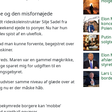
Holge
de og den misfornøjede
Elon 
 rideskoleinstruktør Silje Sadel fra
konce
e weekend ejede to ponyer. Nu har hun
Pole
v spist af en ulveflok.
Putin
solgt
d man kunne forvente, begejstret over
skiner.
Elon
afslø
tilfreds. Maren var en gammel møgkrikke,
styret
ige sparet mig for udgiften til en
ingsgebyret.
Lars 
borde
r udviser samme niveau af glæde over at
og nu er der måske håb.
t bekymrede borgere kan ’mobbe’
d paintball geværer.