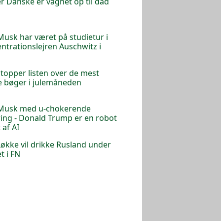
r Danske er vågnet op til dåd
Musk har været på studietur i
ntrationslejren Auschwitz i
n
 topper listen over de mest
e bøger i julemåneden
 Musk med u-chokerende
ring - Donald Trump er en robot
 af AI
Løkke vil drikke Rusland under
t i FN