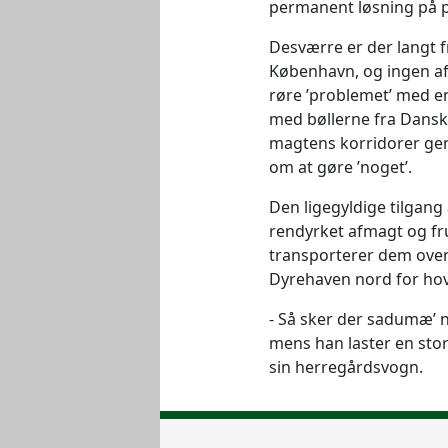
permanent løsning på p
Desværre er der langt fr
København, og ingen af
røre ’problemet’ med en
med bøllerne fra Dansk
magtens korridorer gen
om at gøre ’noget’.
Den ligegyldige tilgang
rendyrket afmagt og fr
transporterer dem over
Dyrehaven nord for ho
- Så sker der sadumæ’ n
mens han laster en stor
sin herregårdsvogn.