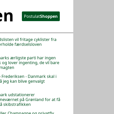
en
Postulat
Shoppen
listen vil fritage cyklister fra
erholde færdselsloven
rks ærligste parti har ingen
k og lover ingenting, de vil bare
 magten
 Frederiksen - Danmark skal i
så jeg kan blive genvalgt
ark udstationerer
eværnet på Grønland for at få
på skibstrafikken
iller, Champagne og privatfly