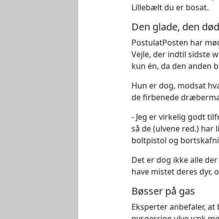
Lillebælt du er bosat.
Den glade, den dø
PostulatPosten har mødt
Vejle, der indtil sidst
kun én, da den anden ble
Hun er dog, modsat hva
de firbenede dræberma
- Jeg er virkelig godt 
så de (ulvene red.) har l
boltpistol og bortskafn
Det er dog ikke alle de
have mistet deres dyr, 
Bøsser på gas
Eksperter anbefaler, a
nysgerrige ulve væk me