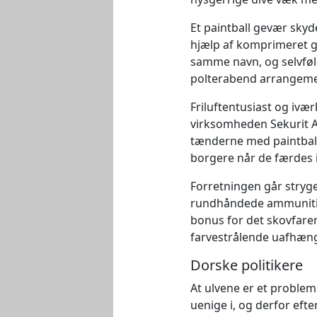
Et paintball gevær sky
hjælp af komprimeret g
samme navn, og selvfølg
polterabend arrangeme
Friluftentusiast og ivæ
virksomheden Sekurit A/
tænderne med paintbal
borgere når de færdes i
Forretningen går stry
rundhåndede ammunition
bonus for det skovfare
farvestrålende uafhængi
Dorske politikere
At ulvene er et problem
uenige i, og derfor eft