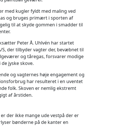
der med kugler fyldt med maling ved
as og bruges primært i sporten af
elig til at skyde gommen i smadder til
nter.
rksætter Peter Å. Uhlvén har startet
S, der tilbyder vagter der, bevæbnet til
lgeværer og tåregas, forsvarer modige
 de jyske skove.
gende og vagternes høje engagement og
sforbrug har resulteret i en uventet
nde folk. Skoven er nemlig ekstremt
gt af årstiden.
 er der ikke mange ude vestpå der er
erlyser bønderne på de kanter en