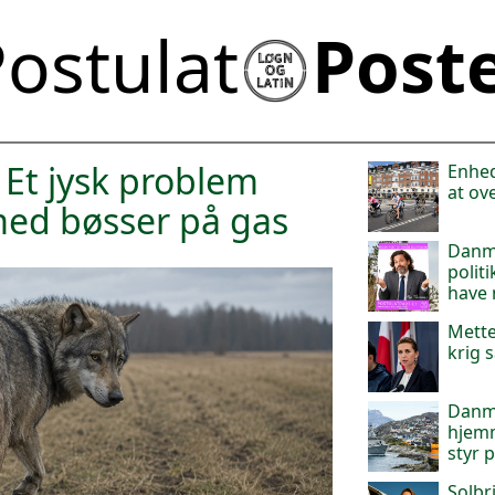
ostulat
Post
 Et jysk problem
Enheds
at ov
med bøsser på gas
Danma
politi
have
Mette
krig 
Danm
hjemm
styr 
Solbr