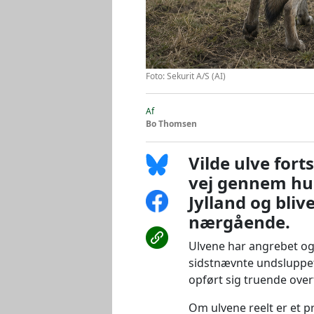
Foto: Sekurit A/S (AI)
Af
Bo Thomsen
Vilde ulve for
vej gennem hu
Jylland og bliv
nærgående.
Ulvene har angrebet og 
sidstnævnte undsluppet
opført sig truende ove
Om ulvene reelt er et p