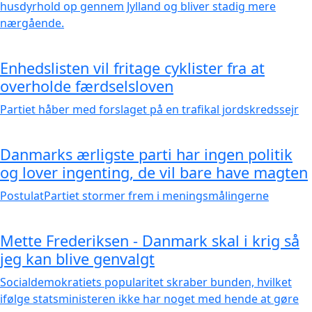
husdyrhold op gennem Jylland og bliver stadig mere
nærgående.
Enhedslisten vil fritage cyklister fra at
overholde færdselsloven
Partiet håber med forslaget på en trafikal jordskredssejr
Danmarks ærligste parti har ingen politik
og lover ingenting, de vil bare have magten
PostulatPartiet stormer frem i meningsmålingerne
Mette Frederiksen - Danmark skal i krig så
jeg kan blive genvalgt
Socialdemokratiets popularitet skraber bunden, hvilket
ifølge statsministeren ikke har noget med hende at gøre