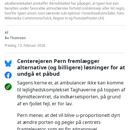
akutberedskabet anskaffer. Beredskabet har påpeget, at typen kun kan
benyttes under favorable atmosfæriske forhold (solskinsvejr eller let regn),
hvorfor typen anses som værende sub-optimal i hovedstadsområdet. Foto:
Wikimedia Commmons/Falck, Region H og PostulatPosten (AI)
Af
Bo Thomsen
Fredag, 13. Februar 2026
Centerejeren Pern fremlægger
alternative (og billigere) løsninger for at
undgå et påbud
Sagens kerne er, at ambulancer ikke kan komme
til lejlighedskomplekset Taghaverne på toppen af
Bymidtecentret, da indkørselsporten, på grund
af en fjollet fejl, er for lav.
Pern mener, at det vil blive u-proportionelt dyrt
at ændre porten og peger på centrets
fragtelevator, som en fin adgangsvej.