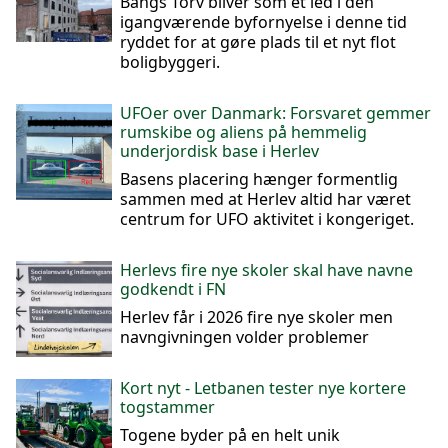
Bangs Torv bliver som et led i den
igangværende byfornyelse i denne tid
ryddet for at gøre plads til et nyt flot
boligbyggeri.
UFOer over Danmark: Forsvaret gemmer
rumskibe og aliens på hemmelig
underjordisk base i Herlev
Basens placering hænger formentlig
sammen med at Herlev altid har været
centrum for UFO aktivitet i kongeriget.
Herlevs fire nye skoler skal have navne
godkendt i FN
Herlev får i 2026 fire nye skoler men
navngivningen volder problemer
Kort nyt - Letbanen tester nye kortere
togstammer
Togene byder på en helt unik