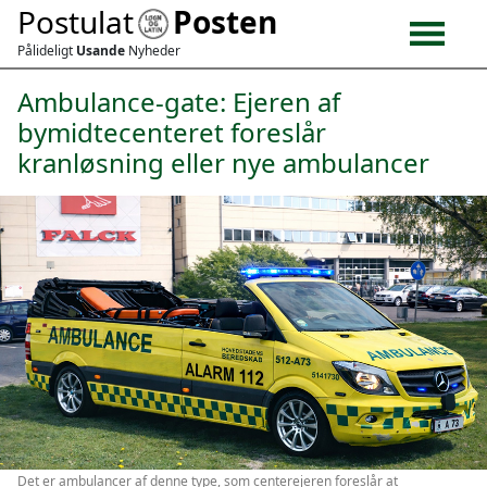
Postulat
Posten
Pålideligt
Usande
Nyheder
Ambulance-gate: Ejeren af
bymidtecenteret foreslår
kranløsning eller nye ambulancer
Det er ambulancer af denne type, som centerejeren foreslår at