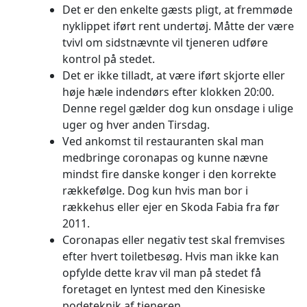
Det er den enkelte gæsts pligt, at fremmøde
nyklippet iført rent undertøj. Måtte der være
tvivl om sidstnævnte vil tjeneren udføre
kontrol på stedet.
Det er ikke tilladt, at være iført skjorte eller
høje hæle indendørs efter klokken 20:00.
Denne regel gælder dog kun onsdage i ulige
uger og hver anden Tirsdag.
Ved ankomst til restauranten skal man
medbringe coronapas og kunne nævne
mindst fire danske konger i den korrekte
rækkefølge. Dog kun hvis man bor i
rækkehus eller ejer en Skoda Fabia fra før
2011.
Coronapas eller negativ test skal fremvises
efter hvert toiletbesøg. Hvis man ikke kan
opfylde dette krav vil man på stedet få
foretaget en lyntest med den Kinesiske
podeteknik af tjeneren.