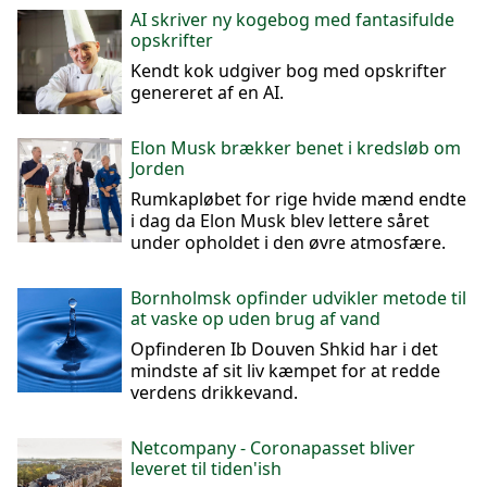
AI skriver ny kogebog med fantasifulde
opskrifter
Kendt kok udgiver bog med opskrifter
genereret af en AI.
Elon Musk brækker benet i kredsløb om
Jorden
Rumkapløbet for rige hvide mænd endte
i dag da Elon Musk blev lettere såret
under opholdet i den øvre atmosfære.
Bornholmsk opfinder udvikler metode til
at vaske op uden brug af vand
Opfinderen Ib Douven Shkid har i det
mindste af sit liv kæmpet for at redde
verdens drikkevand.
Netcompany - Coronapasset bliver
leveret til tiden'ish