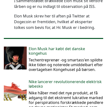
I sammenstødet brækkede Elon musk sit venstre
lårben og er nu indlagt til observation på ISS.
Elon Musk skrev her til aften på Twitter at
Dogecoin er fremtiden, hvilket af eksperter
tolkes som bevis for, at Hr. Musk er i bedring.
Elon Musk har købt det danske
kongehus
Techentreprenør -og smartass'en spildte
ikke tiden og noterede umiddelbart efter
overtagelsen Kongehuset på børsen.
Nike lancerer revolutionerende elektrisk
løbesko
Nike håber med det nye produkt, at få
adgang til det ekstremt lukrative marked
for perspirations forskrækkede pendlere