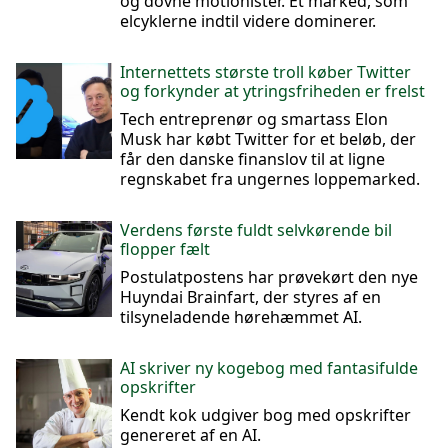
og dovne motionister. Et marked, som
elcyklerne indtil videre dominerer.
Internettets største troll køber Twitter
og forkynder at ytringsfriheden er frelst
Tech entreprenør og smartass Elon
Musk har købt Twitter for et beløb, der
får den danske finanslov til at ligne
regnskabet fra ungernes loppemarked.
Verdens første fuldt selvkørende bil
flopper fælt
Postulatpostens har prøvekørt den nye
Huyndai Brainfart, der styres af en
tilsyneladende hørehæmmet AI.
AI skriver ny kogebog med fantasifulde
opskrifter
Kendt kok udgiver bog med opskrifter
genereret af en AI.