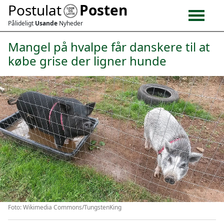
Postulat
Posten
Pålideligt
Usande
Nyheder
Mangel på hvalpe får danskere til at
købe grise der ligner hunde
Foto: Wikimedia Commons/TungstenKing