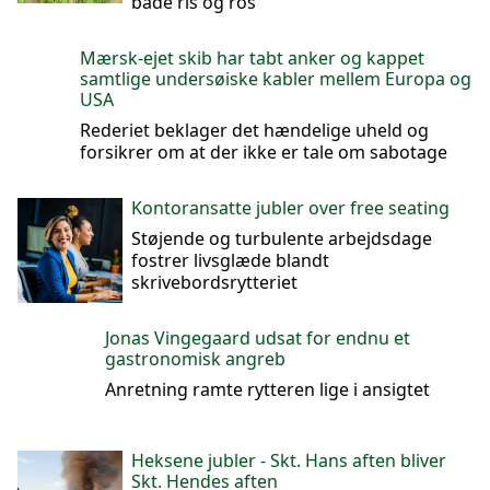
både ris og ros
Mærsk-ejet skib har tabt anker og kappet
samtlige undersøiske kabler mellem Europa og
USA
Rederiet beklager det hændelige uheld og
forsikrer om at der ikke er tale om sabotage
Kontoransatte jubler over free seating
Støjende og turbulente arbejdsdage
fostrer livsglæde blandt
skrivebordsrytteriet
Jonas Vingegaard udsat for endnu et
gastronomisk angreb
Anretning ramte rytteren lige i ansigtet
Heksene jubler - Skt. Hans aften bliver
Skt. Hendes aften