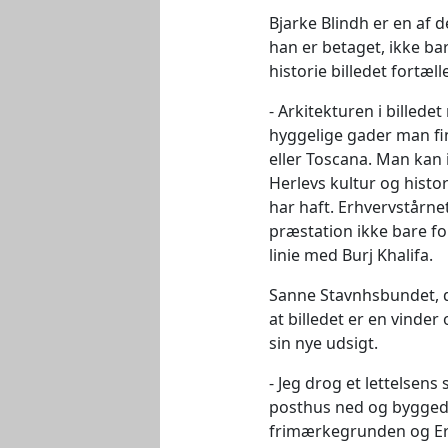
Bjarke Blindh er en af 
han er betaget, ikke b
historie billedet fortælle
Arkitekturen i billed
hyggelige gader man fi
eller Toscana. Man kan i
Herlevs kultur og hist
har haft. Erhvervstårn
præstation ikke bare fo
linie med Burj Khalifa.
Sanne Stavnhsbundet, 
at billedet er en vinder
sin nye udsigt.
Jeg drog et lettelsens
posthus ned og byggede
frimærkegrunden og Erh