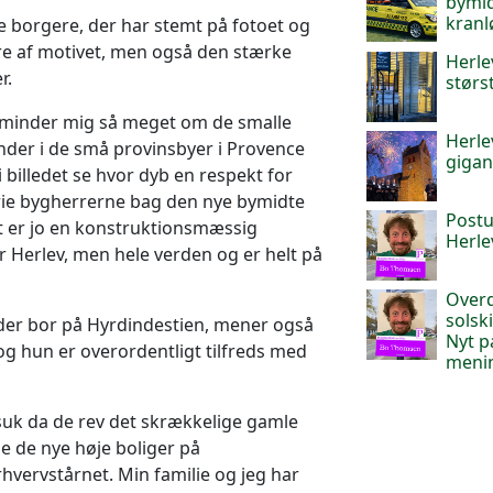
bymid
kranl
de borgere, der har stemt på fotoet og
are af motivet, men også den stærke
Herle
r.
størs
et minder mig så meget om de smalle
Herle
nder i de små provinsbyer i Provence
gigan
 billedet se hvor dyb en respekt for
orie bygherrerne bag den nye bymidte
Postu
et er jo en konstruktionsmæssig
Herle
r Herlev, men hele verden og er helt på
Overd
solsk
der bor på Hyrdindestien, mener også
Nyt pa
 og hun er overordentligt tilfreds med
meni
 suk da de rev det skrækkelige gamle
 de nye høje boliger på
vervstårnet. Min familie og jeg har