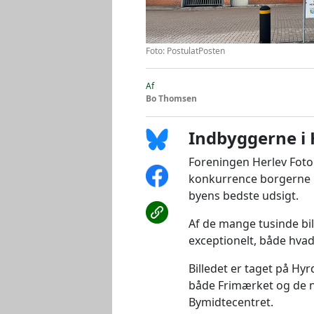
Foto: PostulatPosten
Af
Bo Thomsen
Indbyggerne i 
Foreningen Herlev Foto 
konkurrence borgerne i
byens bedste udsigt.
Af de mange tusinde bi
exceptionelt, både hva
Billedet er taget på Hy
både Frimærket og de n
Bymidtecentret.