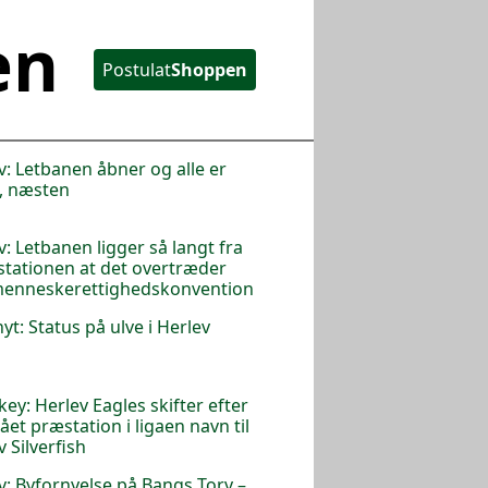
en
Postulat
Shoppen
v: Letbanen åbner og alle er
, næsten
v: Letbanen ligger så langt fra
stationen at det overtræder
menneskerettighedskonvention
nyt: Status på ulve i Herlev
key: Herlev Eagles skifter efter
lået præstation i ligaen navn til
v Silverfish
v: Byfornyelse på Bangs Torv –