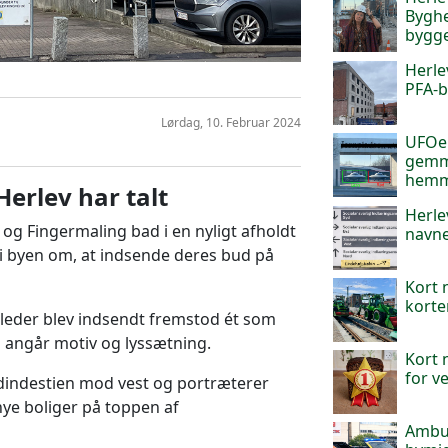
Byghe
bygg
Herle
PFA-b
Lørdag, 10. Februar 2024
UFOer
gemme
hemme
Herlev har talt
Herle
og Fingermaling bad i en nyligt afholdt
navne
 byen om, at indsende deres bud på
Kort 
kort
lleder blev indsendt fremstod ét som
d angår motiv og lyssætning.
Kort n
for v
rdindestien mod vest og portræterer
ye boliger på toppen af
Ambul