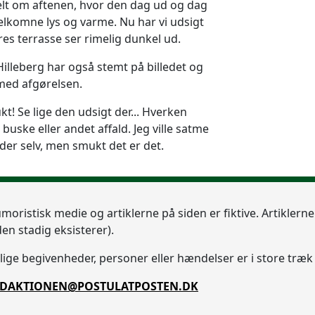
ielt om aftenen, hvor den dag ud og dag
elkomne lys og varme. Nu har vi udsigt
ores terrasse ser rimelig dunkel ud.
lleberg har også stemt på billedet og
 med afgørelsen.
kt! Se lige den udsigt der... Hverken
uske eller andet affald. Jeg ville satme
 der selv, men smukt det er det.
umoristisk medie og artiklerne på siden er fiktive. Artiklern
en stadig eksisterer).
ge begivenheder, personer eller hændelser er i store træk 
DAKTIONEN@POSTULATPOSTEN.DK