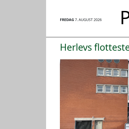
P
FREDAG
7. AUGUST 2026
Herlevs flottest