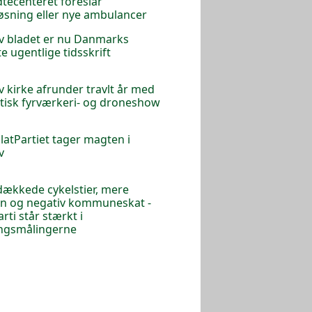
tecenteret foreslår
øsning eller nye ambulancer
v bladet er nu Danmarks
te ugentlige tidsskrift
v kirke afrunder travlt år med
tisk fyrværkeri- og droneshow
latPartiet tager magten i
v
ækkede cykelstier, mere
in og negativ kommuneskat -
rti står stærkt i
ngsmålingerne