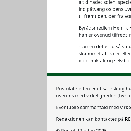
altid hadet solen, spec
ind påtvang os dens uv
til fremtiden, der fra v
Byrådsmedlem Henrik Hi
han er ovenud tilfreds
Jamen det er jo så smu
skæmmet af træer eller b
godt nok aldrig selv bo
Postulat
Posten
er et satirsk og h
overens med virkeligheden (hvis d
Eventuelle sammenfald med virkeli
Redaktionen kan kontaktes på
RE
© PostulatPosten 2025