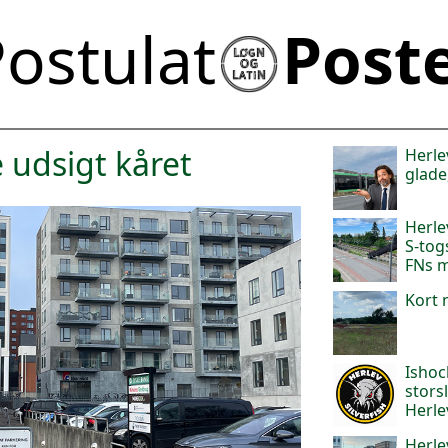
ostulat
Post
e udsigt kåret
Herle
glade
Herle
S-tog
FNs 
Kort 
Ishoc
stors
Herle
Herle