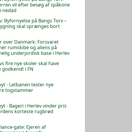
rren vil efter besøg af spåkone
e nedad
v: Byfornyelse på Bangs Torv –
ygning skal sprænges bort
 over Danmark: Forsvaret
r rumskibe og aliens på
lig underjordisk base i Herlev
vs fire nye skoler skal have
 godkendt i FN
nyt - Letbanen tester nye
ere togstammer
yt - Bageri i Herlev vinder pris
erdens korteste rugbrød
ance-gate: Ejeren af