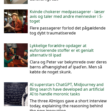
Kvinde chokerer medpassagerer - læser
avis og taler med andre mennesker i S-
toget
Flere passagerer forlod det pågældende
tog dybt traumatiserede
Lykkelige forældre opdager at
euforiserende stoffer er et genialt
alternativ til ipad
Clara og Peter var bekymrede over deres
børns afhængighed af ipad'en. Men så
købte de noget skunk.
AI superstars ChatGPT, Midjourney and
Bing search have developed an artificial
AI to handle moronic tasks
The three AImigos gave a short interview
today, explaining the reasoning behind
the new innovation.