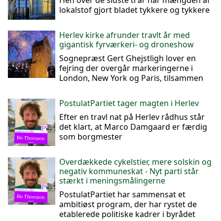
Hen over de sidste ti år har mængden af
lokalstof gjort bladet tykkere og tykkere
Herlev kirke afrunder travlt år med
gigantisk fyrværkeri- og droneshow
Sognepræst Gert Ghejstligh lover en
fejring der overgår markeringerne i
London, New York og Paris, tilsammen
PostulatPartiet tager magten i Herlev
Efter en travl nat på Herlev rådhus står
det klart, at Marco Damgaard er færdig
som borgmester
Overdækkede cykelstier, mere solskin og
negativ kommuneskat - Nyt parti står
stærkt i meningsmålingerne
PostulatPartiet har sammensat et
ambitiøst program, der har rystet de
etablerede politiske kadrer i byrådet