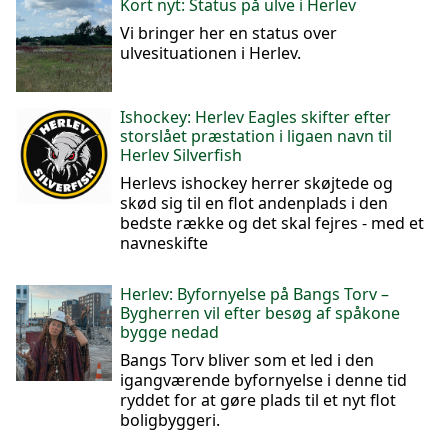
Kort nyt: Status på ulve i Herlev
Vi bringer her en status over
ulvesituationen i Herlev.
Ishockey: Herlev Eagles skifter efter
storslået præstation i ligaen navn til
Herlev Silverfish
Herlevs ishockey herrer skøjtede og
skød sig til en flot andenplads i den
bedste række og det skal fejres - med et
navneskifte
Herlev: Byfornyelse på Bangs Torv –
Bygherren vil efter besøg af spåkone
bygge nedad
Bangs Torv bliver som et led i den
igangværende byfornyelse i denne tid
ryddet for at gøre plads til et nyt flot
boligbyggeri.