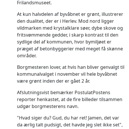
Frilandsmuseet.
At kun halvdelen af byvåbnet er grønt, illustrerer
den dualitet, der er i Herlev. Mod nord ligger
vildmarken med krystalklare søer, dybe skove og
fritsvømmende gedder, i skarp kontrast til den
sydlige del af kommunen, hvor bymiljøet er
præget af betonbyggerier med meget få skønne
områder.
Borgmesteren lover, at hvis han bliver genvalgt til
kommunalvalget i november vil hele byvåbnet
være grønt inden der er gået 2 år.
Afslutningsvist bemærker PostulatPostens
reporter henkastet, at de fire billeder tilsammen
udgør borgmesterens navn.
"Hvad siger du? Gud, du har ret! Jamen, det var
da ærlig talt pudsigt, det havde jeg slet ikke set",