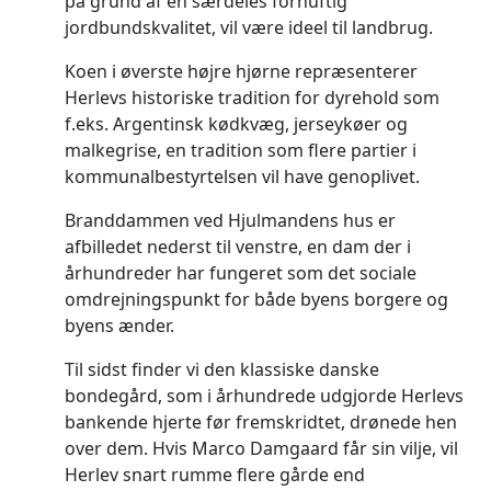
på grund af en særdeles fornuftig
jordbundskvalitet, vil være ideel til landbrug.
Koen i øverste højre hjørne repræsenterer
Herlevs historiske tradition for dyrehold som
f.eks. Argentinsk kødkvæg, jerseykøer og
malkegrise, en tradition som flere partier i
kommunalbestyrtelsen vil have genoplivet.
Branddammen ved Hjulmandens hus er
afbilledet nederst til venstre, en dam der i
århundreder har fungeret som det sociale
omdrejningspunkt for både byens borgere og
byens ænder.
Til sidst finder vi den klassiske danske
bondegård, som i århundrede udgjorde Herlevs
bankende hjerte før fremskridtet, drønede hen
over dem. Hvis Marco Damgaard får sin vilje, vil
Herlev snart rumme flere gårde end