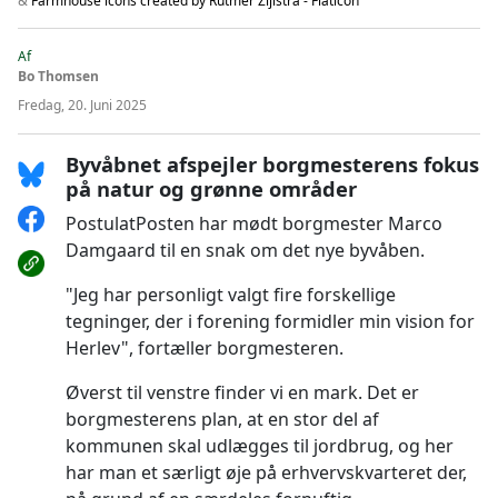
&
Farmhouse icons created by Rutmer Zijlstra - Flaticon
Af
Bo Thomsen
Fredag, 20. Juni 2025
Byvåbnet afspejler borgmesterens fokus
på natur og grønne områder
PostulatPosten har mødt borgmester Marco
Damgaard til en snak om det nye byvåben.
"Jeg har personligt valgt fire forskellige
tegninger, der i forening formidler min vision for
Herlev", fortæller borgmesteren.
Øverst til venstre finder vi en mark. Det er
borgmesterens plan, at en stor del af
kommunen skal udlægges til jordbrug, og her
har man et særligt øje på erhvervskvarteret der,