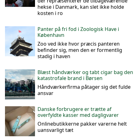
der repræsenterer de tilbageværende
hekse i Danmark, kan slet ikke holde
kosten i ro
Panter på fri fod i Zoologisk Have i
København
Zoo ved ikke hvor præcis panteren
befinder sig, men den er formentlig
stadig i haven
Blæst håndværker og tabt cigar bag den
katastrofale brand i Børsen
Håndværkerfirma påtager sig det fulde
ansvar
Danske forbrugere er trætte af
overfyldte kasser med dagligvarer
Onlinebutikkerne pakker varerne helt
uansvarligt tæt