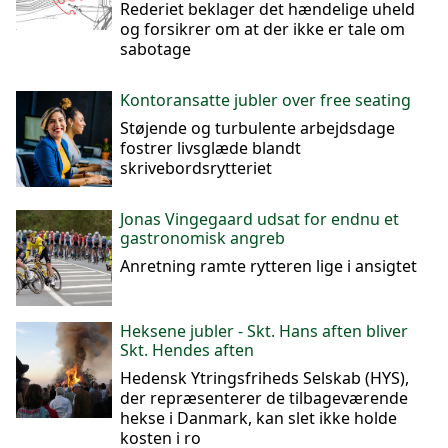
Rederiet beklager det hændelige uheld
og forsikrer om at der ikke er tale om
sabotage
Kontoransatte jubler over free seating
Støjende og turbulente arbejdsdage
fostrer livsglæde blandt
skrivebordsrytteriet
Jonas Vingegaard udsat for endnu et
gastronomisk angreb
Anretning ramte rytteren lige i ansigtet
Heksene jubler - Skt. Hans aften bliver
Skt. Hendes aften
Hedensk Ytringsfriheds Selskab (HYS),
der repræsenterer de tilbageværende
hekse i Danmark, kan slet ikke holde
kosten i ro