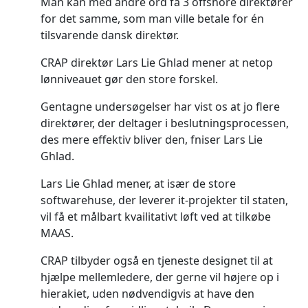
Man kan med andre ord få 3 offshore direktører
for det samme, som man ville betale for én
tilsvarende dansk direktør.
CRAP direktør Lars Lie Ghlad mener at netop
lønniveauet gør den store forskel.
Gentagne undersøgelser har vist os at jo flere
direktører, der deltager i beslutningsprocessen,
des mere effektiv bliver den, fniser Lars Lie
Ghlad.
Lars Lie Ghlad mener, at især de store
softwarehuse, der leverer it-projekter til staten,
vil få et målbart kvailitativt løft ved at tilkøbe
MAAS.
CRAP tilbyder også en tjeneste designet til at
hjælpe mellemledere, der gerne vil højere op i
hierakiet, uden nødvendigvis at have den