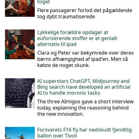
toget
Flere passagerer forlod det pågældende
tog dybt traumatiserede
Lykkelige forældre opdager at
euforiserende stoffer er et genialt
alternativ til ipad
Clara og Peter var bekymrede over deres
børns afhængighed af ipad'en. Men så
købte de noget skunk.
AI superstars ChatGPT, Midjourney and
Bing search have developed an artificial
AI to handle moronic tasks
The three AImigos gave a short interview
today, explaining the reasoning behind
the new innovation.
Forsvarets F16 fly har nedskudt fjendtlig
ballon over Tivoli