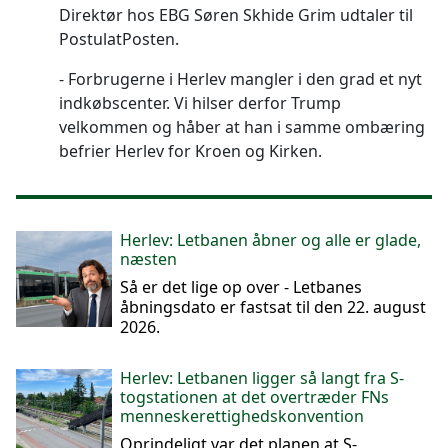
Direktør hos EBG Søren Skhide Grim udtaler til
PostulatPosten.
Forbrugerne i Herlev mangler i den grad et nyt
indkøbscenter. Vi hilser derfor Trump
velkommen og håber at han i samme ombæring
befrier Herlev for Kroen og Kirken.
Herlev: Letbanen åbner og alle er glade,
næsten
Så er det lige op over - Letbanes
åbningsdato er fastsat til den 22. august
2026.
Herlev: Letbanen ligger så langt fra S-
togstationen at det overtræder FNs
menneskerettighedskonvention
Oprindeligt var det planen at S-