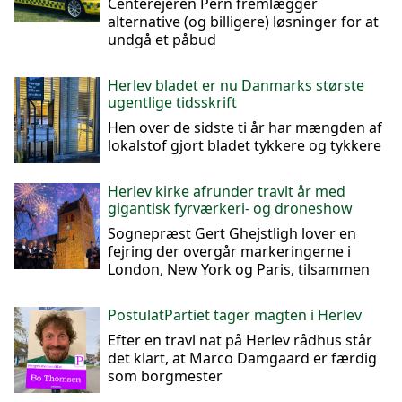
Centerejeren Pern fremlægger
alternative (og billigere) løsninger for at
undgå et påbud
Herlev bladet er nu Danmarks største
ugentlige tidsskrift
Hen over de sidste ti år har mængden af
lokalstof gjort bladet tykkere og tykkere
Herlev kirke afrunder travlt år med
gigantisk fyrværkeri- og droneshow
Sognepræst Gert Ghejstligh lover en
fejring der overgår markeringerne i
London, New York og Paris, tilsammen
PostulatPartiet tager magten i Herlev
Efter en travl nat på Herlev rådhus står
det klart, at Marco Damgaard er færdig
som borgmester